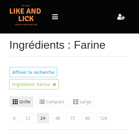
Ingrédients : Farine
Affiner la recherche
Ingrédient: Farine
Grille
Compact
Large
6
12
24
48
72
96
120