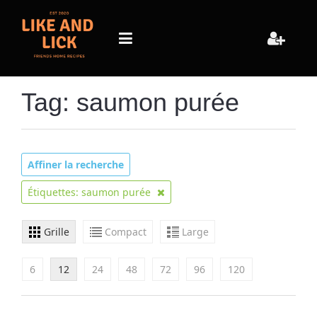
Tag: saumon purée
Affiner la recherche
Étiquettes: saumon purée
Grille
Compact
Large
6
12
24
48
72
96
120