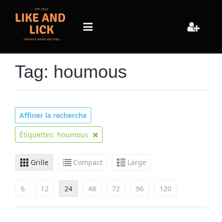
Tag: houmous
Affiner la recherche
Étiquettes: houmous
Grille
Compact
Large
6
12
24
48
72
96
120