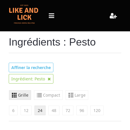
Ingrédients : Pesto
Affiner la recherche
Ingrédient: Pesto
Grille
Compact
Large
6
12
24
48
72
96
120