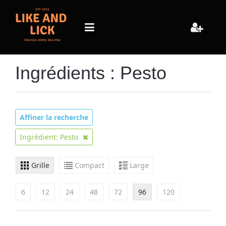
Ingrédients : Pesto
Affiner la recherche
Ingrédient: Pesto
Grille
Compact
Large
6
12
24
48
72
96
120