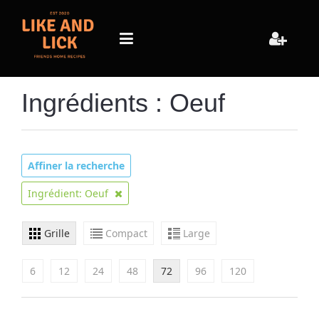
Ingrédients : Oeuf
Affiner la recherche
Ingrédient: Oeuf
Grille
Compact
Large
6
12
24
48
72
96
120