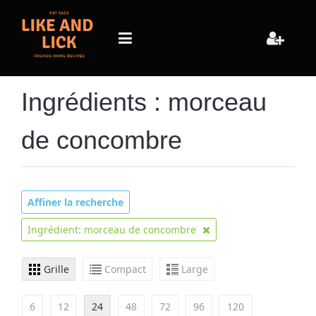
Ingrédients : morceau
de concombre
Affiner la recherche
Ingrédient: morceau de concombre
Grille
Compact
Large
6
12
24
48
72
96
120