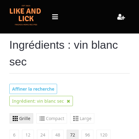
Ingrédients : vin blanc
sec
Affiner la recherche
Ingrédient: vin blanc sec
Grille
Compact
Large
6
12
24
48
72
96
120