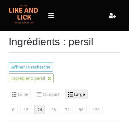
Ingrédients : persil
Affiner la recherche
Ingrédient: persil
Grille
Compact
Large
6
12
24
48
72
96
120