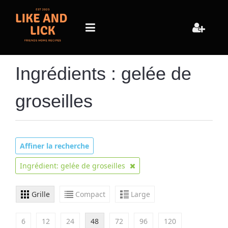
Ingrédients : gelée de
groseilles
Affiner la recherche
Ingrédient: gelée de groseilles
Grille
Compact
Large
6
12
24
48
72
96
120