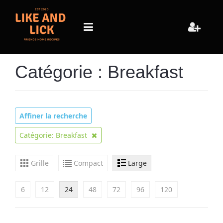
Catégorie : Breakfast
Affiner la recherche
Catégorie: Breakfast
Grille
Compact
Large
6
12
24
48
72
96
120