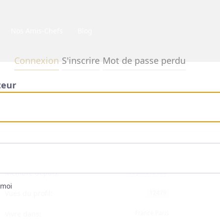
Nos Amis-Chefs
Blog
Connexion
S'inscrire
Mot de passe perdu
teur
1
Dernière visite:
6 années il y a
NOTORIÉTÉ
Membre depuis:
16 juillet 2020
 moi
Vues du profil:
12479
France Paris
Vivre dans: