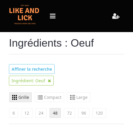
Ingrédients : Oeuf
Affiner la recherche
Ingrédient: Oeuf
Grille
Compact
Large
6
12
24
48
72
96
120