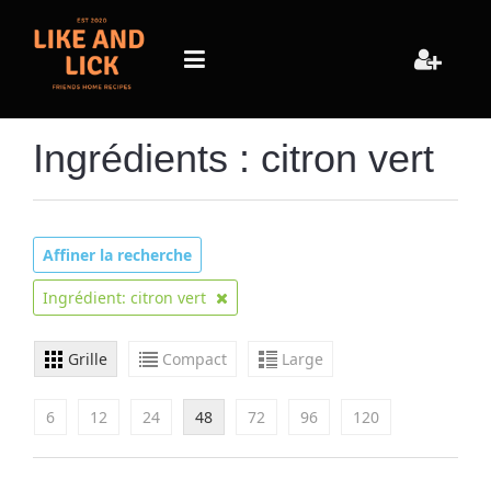
Ingrédients : citron vert
Affiner la recherche
Ingrédient: citron vert
Grille
Compact
Large
6
12
24
48
72
96
120