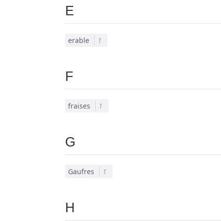
E
erable
1
F
fraises
1
G
Gaufres
1
H