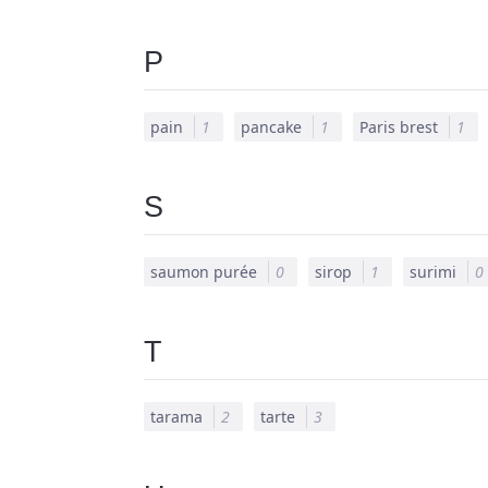
P
pain
1
pancake
1
Paris brest
1
S
saumon purée
0
sirop
1
surimi
0
T
tarama
2
tarte
3