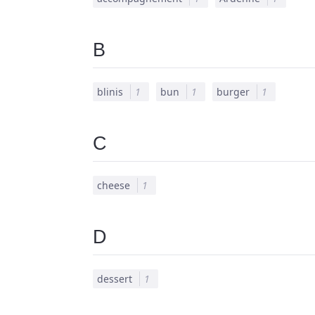
B
blinis
1
bun
1
burger
1
C
cheese
1
D
dessert
1