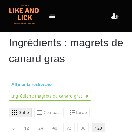
Ingrédients : magrets de
canard gras
Affiner la recherche
Ingrédient: magrets de canard gras
Grille
Compact
Large
6
12
24
48
72
96
120