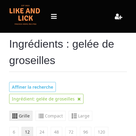
Ingrédients : gelée de
groseilles
Affiner la recherche
Ingrédient: gelée de groseilles
Grille
Compact
Large
6
12
24
48
72
96
120