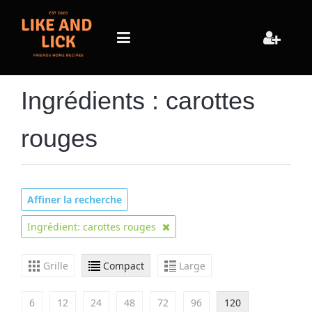
Ingrédients : carottes
rouges
Affiner la recherche
Ingrédient: carottes rouges
Grille
Compact
Large
6
12
24
48
72
96
120