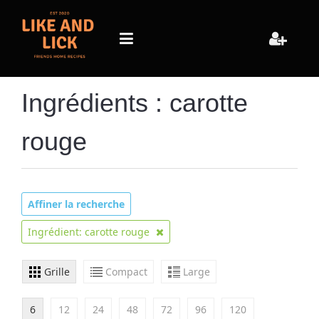
Ingrédients : carotte
rouge
Affiner la recherche
Ingrédient: carotte rouge
Grille
Compact
Large
6
12
24
48
72
96
120